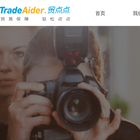
浏览量：
141
ꄘ
首页
首页
我
我