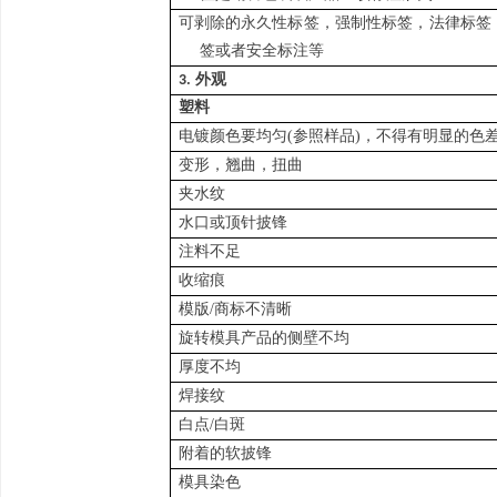
可剥除的永久性标签
，
强制性标签，法律标签
签或者安全标注等
外观
3.
塑料
电镀颜色要均匀(参照样品)
，
不得有明显的色
变形，翘曲，扭曲
夹水纹
水口或顶针披锋
注料不足
收缩痕
模版/商标不清晰
旋转模具产品的侧壁不均
厚度不均
焊接纹
白点
/白斑
附着的软披锋
模具染色