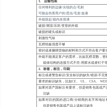
1.
运输包装
任何锋利的边缘/尖锐的点/毛刺
可能会伤害用户的/昆虫/毛发/血液
外箱鼓起
/箱内未填满
破损/潮湿/压坏/变形的外箱
破损的唛头或标识
刺激性气味
瓦楞纸板强度不够
密封或者捆绑货物的材料和方式不符合客户要
外箱不能满足客户的需求，比如瓦楞层数，密
箱体结构的连接方式不符-用胶水或者钉子
标签，标注，印刷
2.
标注或者警告标识/安全标识的缺失/错误/不完
要求的标识缺失，比如CE
、
UL
、
CSA
、
WE
如果对原产国标注有要求，但是销售包装或产
注缺
如果对目的国的进口商/分销商的名字和地址
但是销售包装或产品上该标注缺失