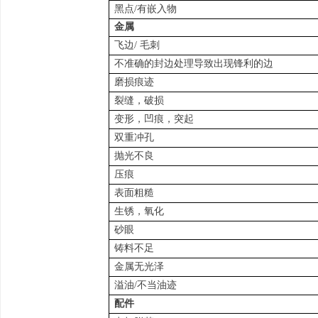
黑点/有嵌入物
金属
飞边/ 毛刺
不准确的封边处理导致出现锋利的边
磨损痕迹
裂缝，破损
变形，凹痕，突起
双重冲孔
抛光不良
压痕
表面粗糙
生锈，氧化
砂眼
铸料不足
金属无光泽
溢油/不当油迹
配件