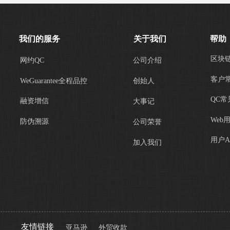
我们的服务
关于我们
帮助
区块
网约QC
公司介绍
客户
WeGuarantee全程品控
创始人
QC常
融资增信
大事记
Web
防伪溯源
公司荣誉
用户A
加入我们
友情链接
亚马逊
外贸收款