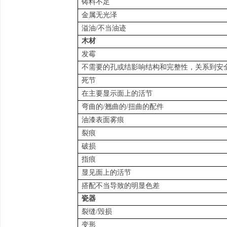
铸料不足
金属无光泽
溢油/不当油迹
木材
发霉
不需要的孔或结影响结构和完整性，关系到安
死节
在主要显示面上的活节
弯曲的/翘曲的/扭曲的配件
油漆表面雾痕
裂痕
破损
指痕
显见面上的活节
搭配不当导致的明显色差
瓷器
裂缝/毁损
变形