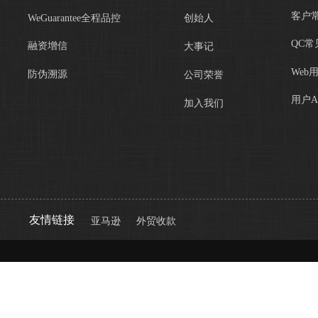
客户
WeGuarantee全程品控
创始人
QC常
融资增信
大事记
Web
防伪溯源
公司荣誉
用户A
加入我们
友情链接
亚马逊
外贸收款
第三方验货平台哪家好，第三方质检机构价格，品控公
司排名，第三方出厂检验报告费用