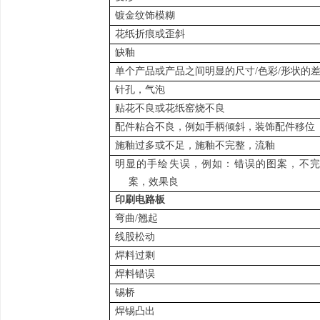
镀金纹饰模糊
花纸折痕或歪斜
缺釉
单个产品或产品之间明显的尺寸/色彩/形状的
针孔，气泡
贴花不良或花纸窑烧不良
配件粘合不良，例如手柄倾斜，装饰配件移位
施釉过多或不足，施釉不完整，流釉
明显的手绘失误，例如：错误的图案，不完
案，效果良
印刷电路板
弯曲/翘起
线股松动
焊料过剩
焊料错误
锡桥
焊锡凸出