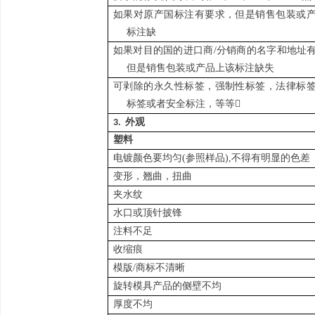
如果对原产国标注有要求，但是销售包装或
标注缺
如果对目的国的进口商/分销商的名字和地址
但是销售包装或产品上该标注缺失
可剥除的永久性标签
，
强制性标签，法律标
标签或者安全标注，等等
外观
3.
塑料
电镀颜色要均匀(参照样品),不得有明显的色差
变形，翘曲，扭曲
夹水纹
水口或顶针披锋
注料不足
收缩痕
模版/商标不清晰
旋转模具产品的侧壁不均
厚度不均