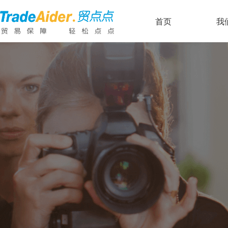
浏览量：
290
ꄘ
首页
首页
我
我