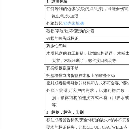
1.
运输包装
任何锋利的边缘/尖锐的点/毛刺，可能会伤害
昆虫/毛发/血液
外箱鼓起
/箱内未填满
破损/潮湿/压坏/变形的外箱
破损的唛头或标识
刺激性气味
木质托盘的做工粗糙，比如结构错误，木板
太窄，木板压断了，螺丝接口松动等
瓦楞纸板强度不够
托盘堆叠或者货物在木板上的堆叠不稳
密封或者捆绑货物的材料和方式不符合客户要
外箱不能满足客户的需求，比如瓦楞层数，
损，箱体结构的连接方式不符
（
用胶水
等
）
标签，标注，印刷
2.
标注或者警告标识/安全标识的缺失/错误/不完
要求的标识缺失，比如CE, UL, CSA, WEEE点