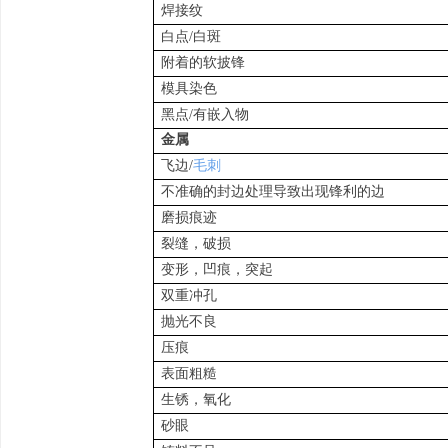
焊接纹
白点
/白斑
附着的软披锋
模具染色
黑点/有嵌入物
金属
飞边/
毛刺
不准确的封边处理导致出现锋利的边
磨损痕迹
裂缝，破损
变形，凹痕，突起
双重冲孔
抛光不良
压痕
表面粗糙
生锈，氧化
砂眼