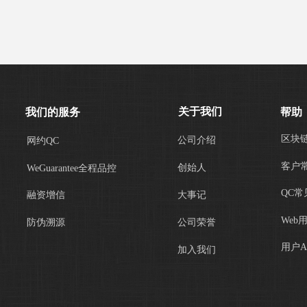
关于我们
我们的服务
帮助
区块
公司介绍
网约QC
客户
创始人
WeGuarantee全程品控
QC常
融资增信
大事记
Web
防伪溯源
公司荣誉
用户A
加入我们