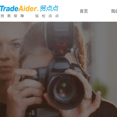
浏览量：
114
ꄘ
首页
首页
我
我