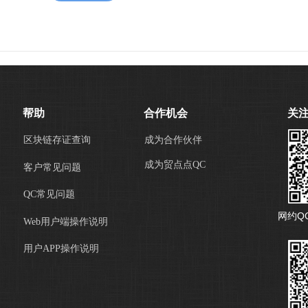
帮助
合作机会
关
区块链存证查询
成为合作伙伴
成为贸点点QC
客户常见问题
QC常见问题
网约Q
Web用户端操作说明
用户APP操作说明