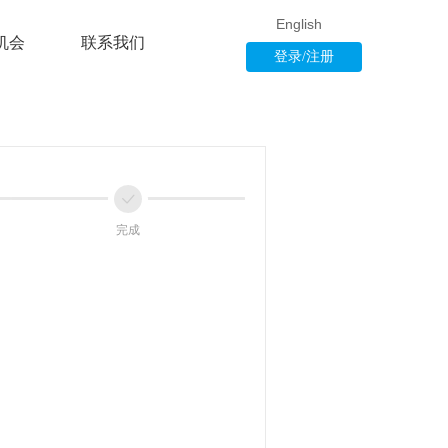
English
English
机会
机会
联系我们
联系我们
登录/注册
登录/注册
ꀘ
完成