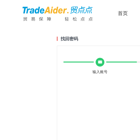
首页
首页
找回密码
낂
输入账号